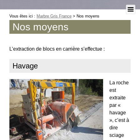
Vous êtes ici :
Marbre Gris France
>
Nos moyens
Nos moyens
L’extraction de blocs en carrière s’effectue :
Havage
La roche
est
extraite
par «
havage
», c’est à
dire
sciage